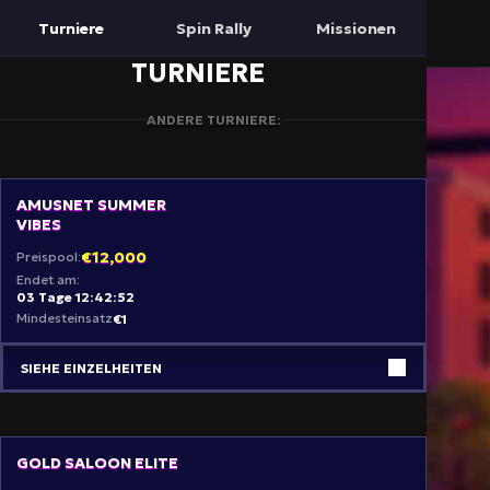
GOBSTOPPER GRIND
Turniere
Spin Rally
Missionen
Hacksaw Gaming
TURNIERE
ANDERE TURNIERE:
AMUSNET SUMMER
VIBES
€12,000
Preispool:
Endet am:
03 Tage 12:42:52
Mindesteinsatz
€1
SIEHE EINZELHEITEN
GOLD SALOON ELITE