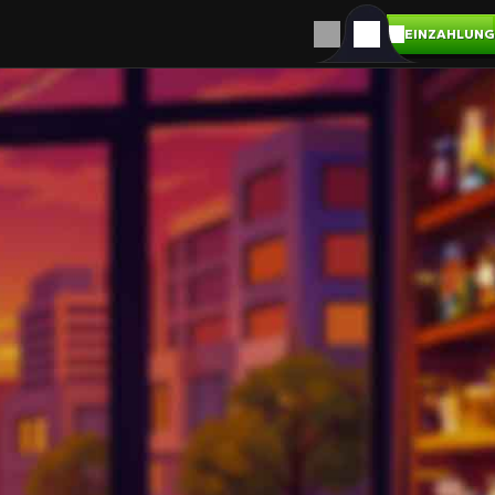
EINZAHLUNG