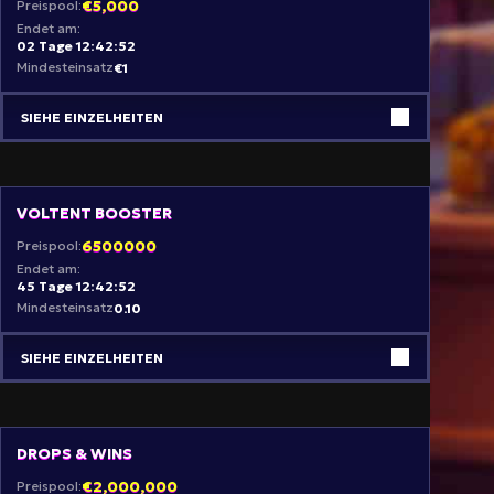
€5,000
Preispool:
Endet am:
02 Tage 12:42:52
Mindesteinsatz
€1
SIEHE EINZELHEITEN
VOLTENT BOOSTER
6500000
Preispool:
Endet am:
45 Tage 12:42:52
Mindesteinsatz
0.10
SIEHE EINZELHEITEN
DROPS & WINS
€2,000,000
Preispool: