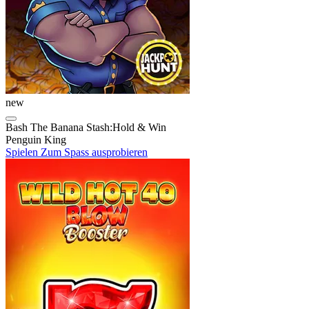
new
Bash The Banana Stash:Hold & Win
Penguin King
Spielen
Zum Spass ausprobieren