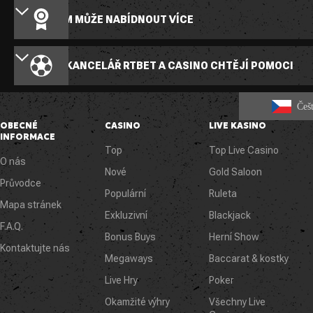
RTBET VÁM MŮŽE NABÍDNOUT VÍCE
SÁZKOVÁ KANCELÁŘ RTBET A CASINO CHTĚJÍ POMOCI
Češt
OBECNÉ
CASINO
LIVE KASINO
INFORMACE
Top
Top Live Casino
O nás
Nové
Gold Saloon
Průvodce
Populární
Ruleta
Mapa stránek
Exkluzivní
Blackjack
F.A.Q.
Bonus Buys
Herní Show
Kontaktujte nás
Megaways
Baccarat & kostky
Live Hry
Poker
Okamžité výhry
Všechny Live