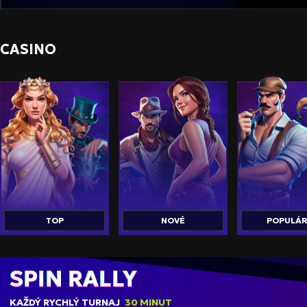
CASINO
TOP
NOVÉ
POPULÁR
SPIN RALLY
KAŽDÝ RYCHLÝ TURNAJ
30 MINUT