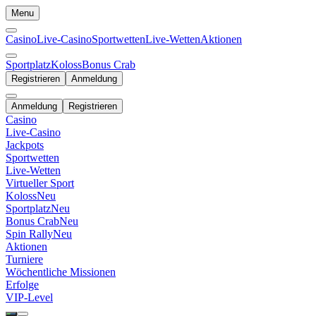
Menu
Casino
Live-Casino
Sportwetten
Live-Wetten
Aktionen
Sportplatz
Koloss
Bonus Crab
Registrieren
Anmeldung
Anmeldung
Registrieren
Casino
Live-Casino
Jackpots
Sportwetten
Live-Wetten
Virtueller Sport
Koloss
Neu
Sportplatz
Neu
Bonus Crab
Neu
Spin Rally
Neu
Aktionen
Turniere
Wöchentliche Missionen
Erfolge
VIP-Level