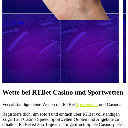
Live Wetten
Fo
Wette bei RTBet Casino und Sportwetten
Vervollständige deine Wetten mit RTBet
Sportwetten
und Casinos!
Registriere dich, um sofort und einfach über RTBet vollständigen
Zugriff auf Casino-Spiele, Sportwetten-Quoten und Angebote zu
erhalten. RTBet ist 365 Tage im Jahr geöffnet. Spiele Casinospiele