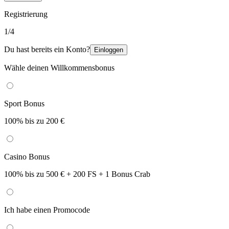
Registrierung
1
/4
Du hast bereits ein Konto?
Einloggen
Wähle deinen Willkommensbonus
Sport Bonus
100% bis zu 200 €
Casino Bonus
100% bis zu 500 € + 200 FS + 1 Bonus Crab
Ich habe einen Promocode