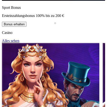
Sport Bonus
Casino Bonus
Ersteinzahlungsbonus 100% bis zu 200 €
Willkommensbonus 100% bis zu 500 € + 200 FS + 1 Bonus Crab
Bonus erhalten
Bonus erhalten
Casino
Alles sehen