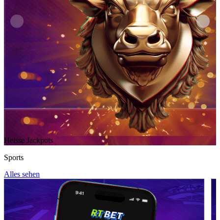
Heisse Jackpots
Sports
Alles sehen