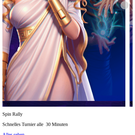
Top
Ne
Spin Rally
Schnelles Turnier alle
30 Minuten
Alles sehen