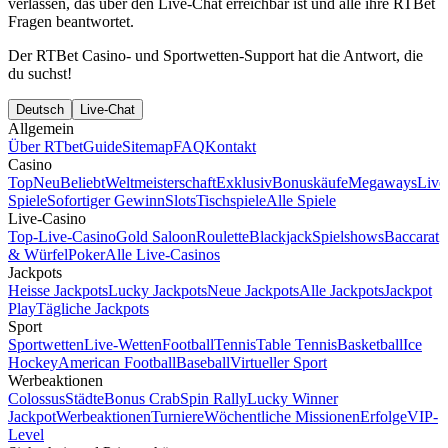
verlassen, das über den Live-Chat erreichbar ist und alle ihre RTBet
Fragen beantwortet.
Der RTBet Casino- und Sportwetten-Support hat die Antwort, die
du suchst!
Deutsch
Live-Chat
Allgemein
Über RTbet
Guide
Sitemap
FAQ
Kontakt
Casino
Top
Neu
Beliebt
Weltmeisterschaft
Exklusiv
Bonuskäufe
Megaways
Live
Spiele
Sofortiger Gewinn
Slots
Tischspiele
Alle Spiele
Live-Casino
Top-Live-Casino
Gold Saloon
Roulette
Blackjack
Spielshows
Baccarat
& Würfel
Poker
Alle Live-Casinos
Jackpots
Heisse Jackpots
Lucky Jackpots
Neue Jackpots
Alle Jackpots
Jackpot
Play
Tägliche Jackpots
Sport
Sportwetten
Live-Wetten
Football
Tennis
Table Tennis
Basketball
Ice
Hockey
American Football
Baseball
Virtueller Sport
Werbeaktionen
Colossus
Städte
Bonus Crab
Spin Rally
Lucky Winner
Jackpot
Werbeaktionen
Turniere
Wöchentliche Missionen
Erfolge
VIP-
Level