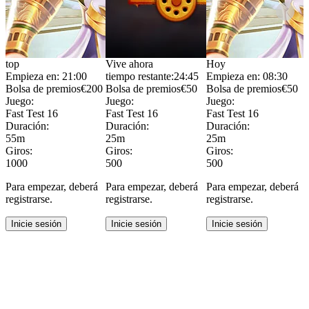
top
Vive ahora
Hoy
Empieza en: 21:00
tiempo restante:
24
:
45
Empieza en: 08:30
Bolsa de premios
€200
Bolsa de premios
€50
Bolsa de premios
€50
Juego:
Juego:
Juego:
Fast Test 16
Fast Test 16
Fast Test 16
Duración:
Duración:
Duración:
55m
25m
25m
Giros:
Giros:
Giros:
1000
500
500
Para empezar, deberá
Para empezar, deberá
Para empezar, deberá
registrarse.
registrarse.
registrarse.
Inicie sesión
Inicie sesión
Inicie sesión