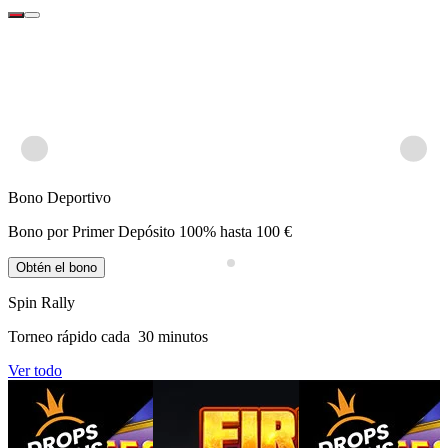
Bono Deportivo
Bono de Casino
Bono por Primer Depósito 100% hasta 100 €
¡Bono de Bienvenida! 100% hasta 500 € + 200 tiradas gratis
Obtén el bono
Obtén el bono
Spin Rally
Torneo rápido cada
30 minutos
Ver todo