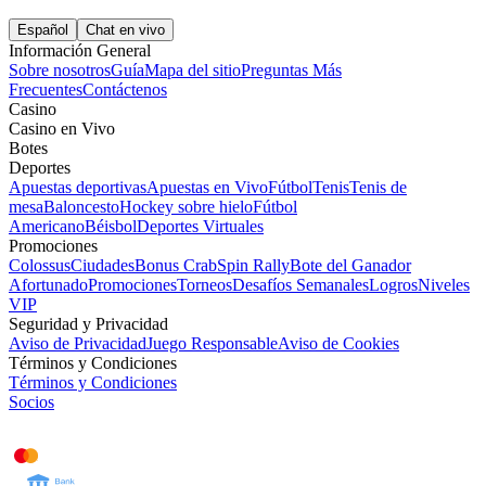
Español
Chat en vivo
Información General
Sobre nosotros
Guía
Mapa del sitio
Preguntas Más
Frecuentes
Contáctenos
Casino
Casino en Vivo
Botes
Deportes
Apuestas deportivas
Apuestas en Vivo
Fútbol
Tenis
Tenis de
mesa
Baloncesto
Hockey sobre hielo
Fútbol
Americano
Béisbol
Deportes Virtuales
Promociones
Colossus
Ciudades
Bonus Crab
Spin Rally
Bote del Ganador
Afortunado
Promociones
Torneos
Desafíos Semanales
Logros
Niveles
VIP
Seguridad y Privacidad
Aviso de Privacidad
Juego Responsable
Aviso de Cookies
Términos y Condiciones
Términos y Condiciones
Socios