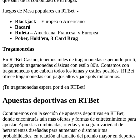
que salir de la comodidad de tu hogar.
Juegos de Mesa populares en RTBet: -
Blackjack
– Europeo o Americano
Bacará
Ruleta
– Americana, Francesa, y Europea
Poker, Hold’em, 3-Card Brag
Tragamonedas
En RTBet Casino, tenemos miles de tragamonedas esperando por ti,
incluyendo tragamonedas clásicas con estilo 80's. Contamos con
tragamonedas que cubren todos los temas y estilos posibles. RTBet
ofrece tragamonedas con pagos altos y jackpots millonarios.
¡Tu tragamonedas espera por ti en RTBet!
Apuestas deportivas en RTBet
Continuemos con la sección de apuestas deportivas en RTBet,
donde encontrarás aún más ofertas y formas de entretenimiento para
apostar. Apuestas combinadas, ofertas y una gran variedad de
herramientas diseñadas para aumentar o disminuir tus
probabilidades, en relación al tamaño del premio mayor en deportes