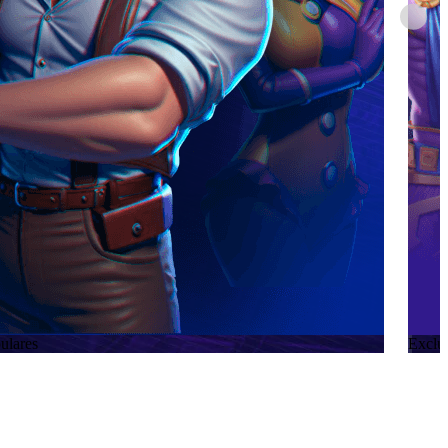
ulares
Exclu