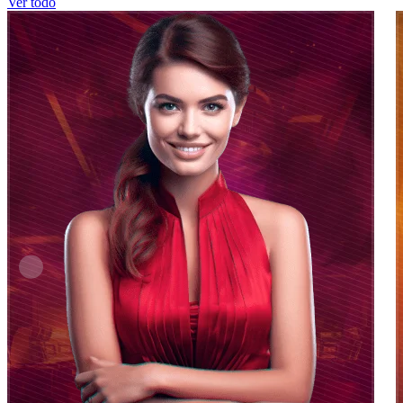
Ver todo