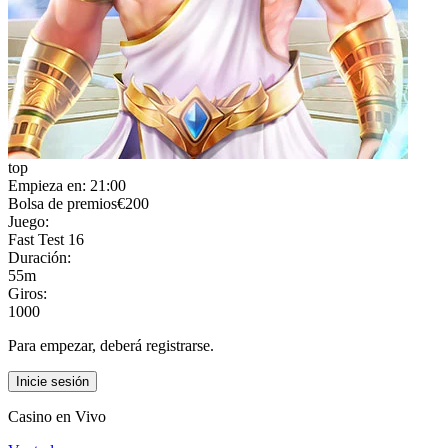
top
Empieza en: 21:00
Bolsa de premios
€200
Juego:
Fast Test 16
Duración:
55m
Giros:
1000
Para empezar, deberá registrarse.
Inicie sesión
Casino en Vivo