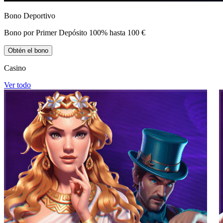
Bono Deportivo
Bono de Casino
Bono por Primer Depósito 100% hasta 100 €
¡Bono de Bienvenida! 100% hasta 500 € + 200 tiradas gratis + 1 Bon
Obtén el bono
Obtén el bono
Casino
Ver todo