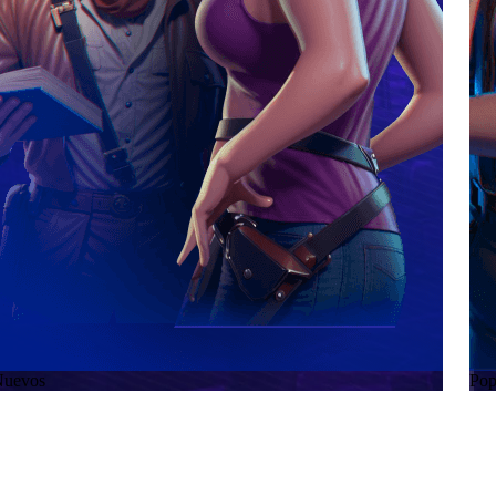
Nuevos
Pop