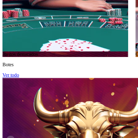
Juegos destacados
G
Botes
Ver todo