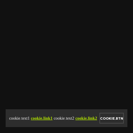
cookie.text1
cookie.link1
cookie.text2
cookie.link2
COOKIE.BTN