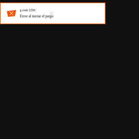
g.code 2200:
Error al iniciar el juego