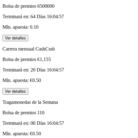
Bolsa de premios
6500000
Terminará en:
64 Días 16:04:57
Mín. apuesta:
0.10
Ver detalles
Carrera mensual CashCrab
Bolsa de premios
€1,155
Terminará en:
20 Días 16:04:57
Mín. apuesta:
€0.50
Ver detalles
Tragamonedas de la Semana
Bolsa de premios
110
Terminará en:
00 Días 16:04:57
Mín. apuesta:
€0.50