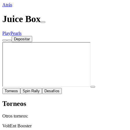
Atrás
Juice Box
PlayPearls
Depositar
Torneos
Spin Rally
Desafíos
Torneos
Otros torneos:
VoltEnt Booster