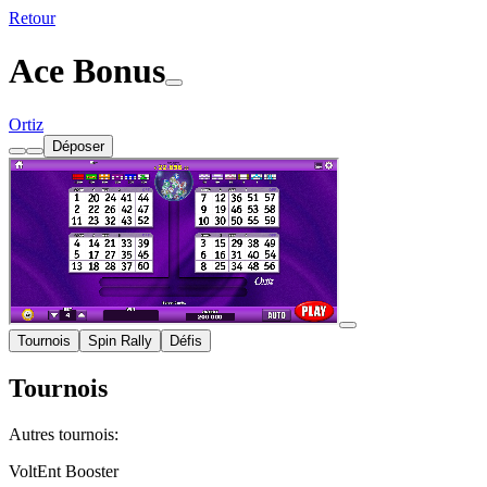
Retour
Ace Bonus
Ortiz
Déposer
Tournois
Spin Rally
Défis
Tournois
Autres tournois:
VoltEnt Booster