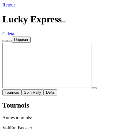
Retour
Lucky Express
Caleta
Déposer
Tournois
Spin Rally
Défis
Tournois
Autres tournois:
VoltEnt Booster