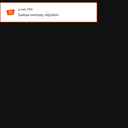
g.code 2200:
Σφάλμα εκκίνησης παιχνιδιού