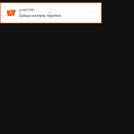
g.code 2200:
Σφάλμα εκκίνησης παιχνιδιού