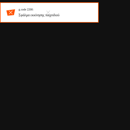
g.code 2200:
Σφάλμα εκκίνησης παιχνιδιού