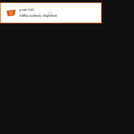
g.code 1205:
Λάθος κωδικός παιχνιδιού