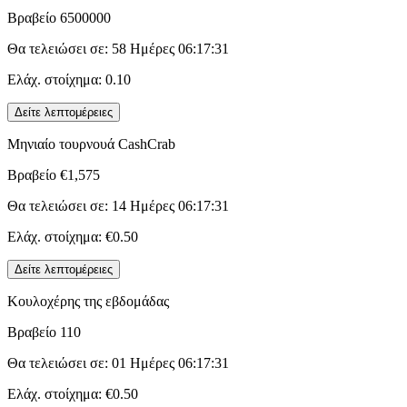
Βραβείο
6500000
Θα τελειώσει σε:
58 Ημέρες 06:17:31
Ελάχ. στοίχημα:
0.10
Δείτε λεπτομέρειες
Μηνιαίο τουρνουά CashCrab
Βραβείο
€1,575
Θα τελειώσει σε:
14 Ημέρες 06:17:31
Ελάχ. στοίχημα:
€0.50
Δείτε λεπτομέρειες
Κουλοχέρης της εβδομάδας
Βραβείο
110
Θα τελειώσει σε:
01 Ημέρες 06:17:31
Ελάχ. στοίχημα:
€0.50