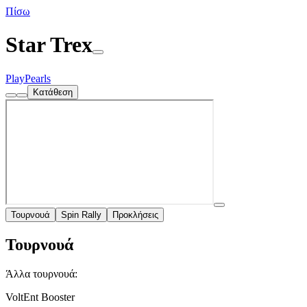
Πίσω
Star Trex
PlayPearls
Κατάθεση
Τουρνουά
Spin Rally
Προκλήσεις
Τουρνουά
Άλλα τουρνουά:
VoltEnt Booster