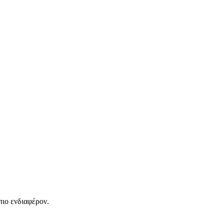
πιο ενδιαφέρον.