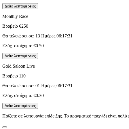
Δείτε λεπτομέρειες
Monthly Race
Βραβείο
€250
Θα τελειώσει σε:
13 Ημέρες 06:17:31
Ελάχ. στοίχημα:
€0.50
Δείτε λεπτομέρειες
Gold Saloon Live
Βραβείο
110
Θα τελειώσει σε:
01 Ημέρες 06:17:31
Ελάχ. στοίχημα:
€0.30
Δείτε λεπτομέρειες
Παίζετε σε λειτουργία επίδειξης. Το πραγματικό παιχνίδι είναι πολύ 