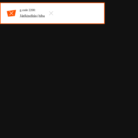
g.code 2200:
Játékindítási hiba