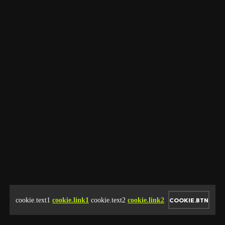
cookie.text1
cookie.link1
cookie.text2
cookie.link2
COOKIE.BTN