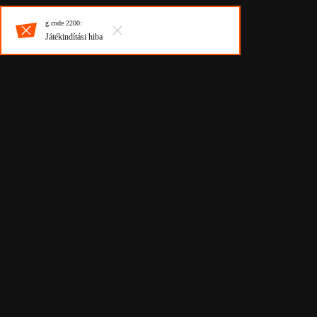
g.code 2200:
Játékindítási hiba