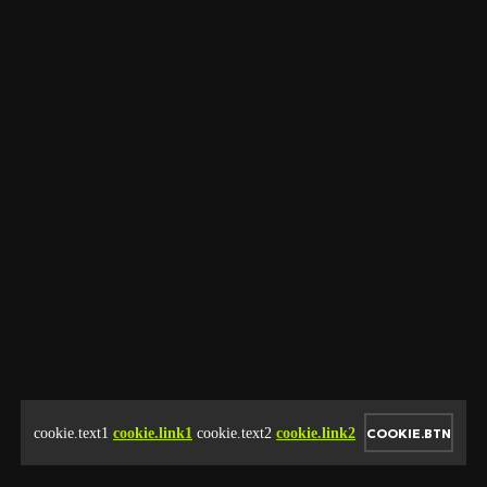
cookie.text1
cookie.link1
cookie.text2
cookie.link2
COOKIE.BTN