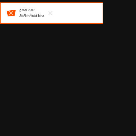
g.code 2200:
Játékindítási hiba