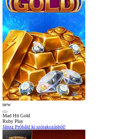
new
Mad Hit Gold
Ruby Play
Játssz
Próbáld ki szórakozásból!