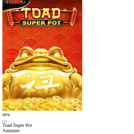
new
Toad Super Pot
Amusnet