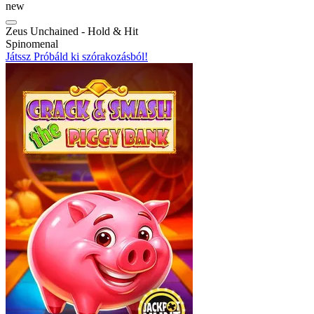
new
Zeus Unchained - Hold & Hit
Spinomenal
Játssz
Próbáld ki szórakozásból!