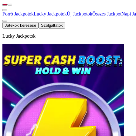
Forró Jackpotok
Lucky Jackpotok
Új Jackpotok
Összes Jackpot
Napi J
Játékok keresése
Szolgáltatók
Lucky Jackpotok