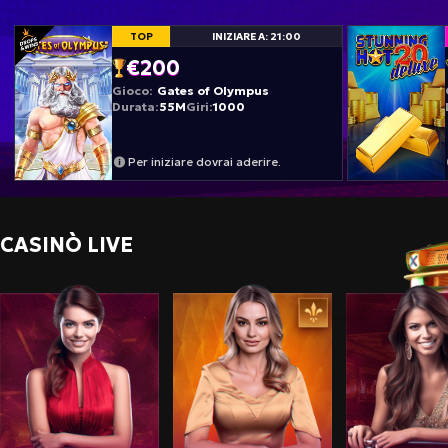
TOP
INIZIARE A: 21:00
€200
Gioco:
Gates of Olympus
Durata:
55M
Giri:
1000
Per iniziare dovrai aderire.
CASINÒ LIVE