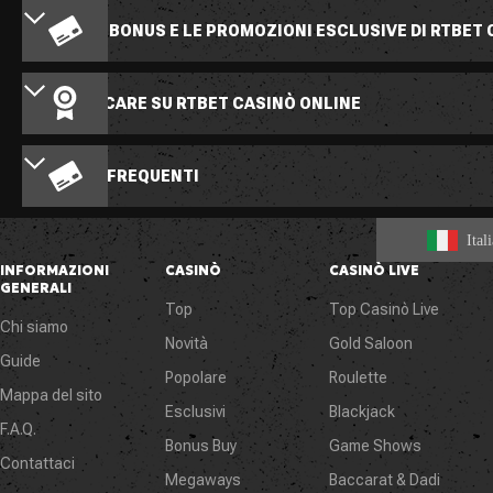
SFRUTTA I BONUS E LE PROMOZIONI ESCLUSIVE DI RTBET
COME GIOCARE SU RTBET CASINÒ ONLINE
DOMANDE FREQUENTI
Ital
INFORMAZIONI
CASINÒ
CASINÒ LIVE
GENERALI
Top
Top Casinò Live
Chi siamo
Novità
Gold Saloon
Guide
Popolare
Roulette
Mappa del sito
Esclusivi
Blackjack
F.A.Q.
Bonus Buy
Game Shows
Contattaci
Megaways
Baccarat & Dadi