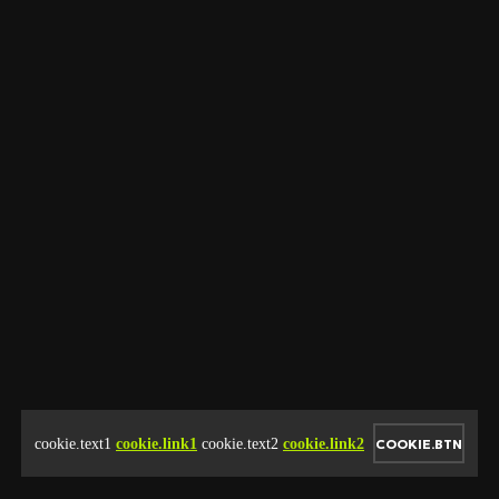
cookie.text1
cookie.link1
cookie.text2
cookie.link2
COOKIE.BTN