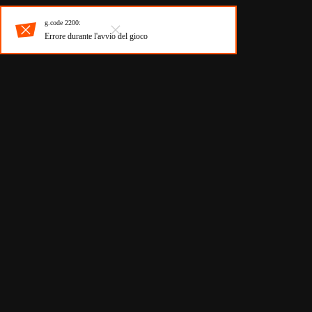
g.code 2200:
Errore durante l'avvio del gioco