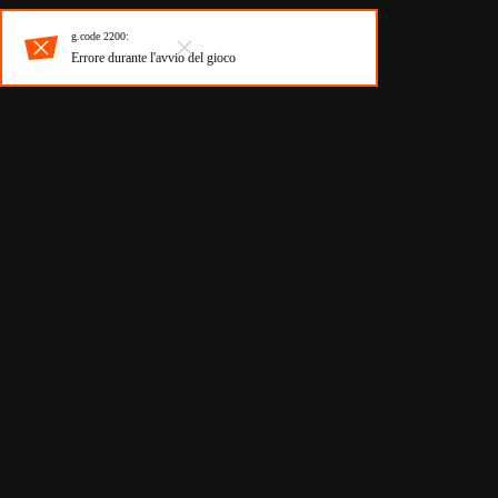
g.code 2200:
Errore durante l'avvio del gioco