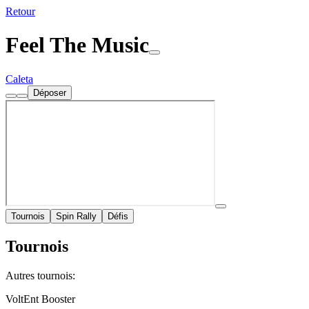
Retour
Feel The Music
Caleta
Déposer
Tournois
Spin Rally
Défis
Tournois
Autres tournois:
VoltEnt Booster