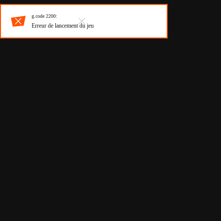
g.code 2200:
Erreur de lancement du jeu