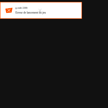
g.code 2200:
Erreur de lancement du jeu