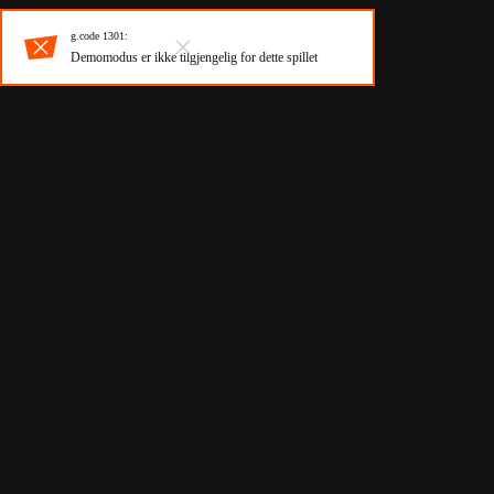
g.code 1301:
Demomodus er ikke tilgjengelig for dette spillet