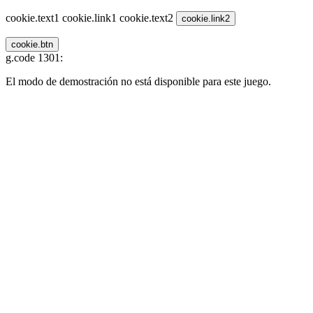
cookie.text1
cookie.link1
cookie.text2
cookie.link2
cookie.btn
g.code 1301:
El modo de demostración no está disponible para este juego.