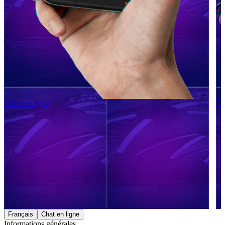
Parier en ligne
Fo
Français
Chat en ligne
Informations générales