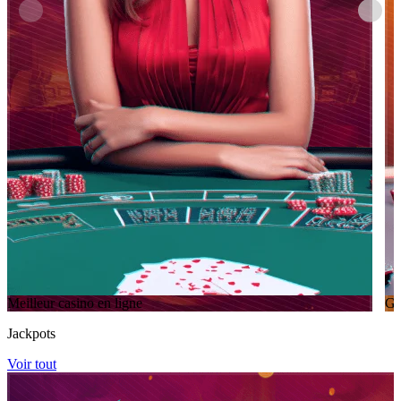
Meilleur casino en ligne
Go
Jackpots
Voir tout