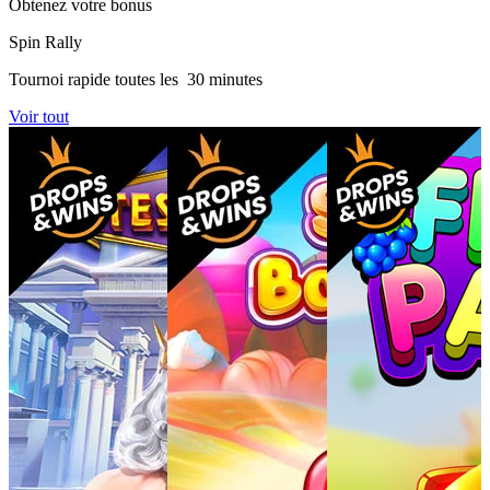
Obtenez votre bonus
Spin Rally
Tournoi rapide toutes les
30 minutes
Voir tout