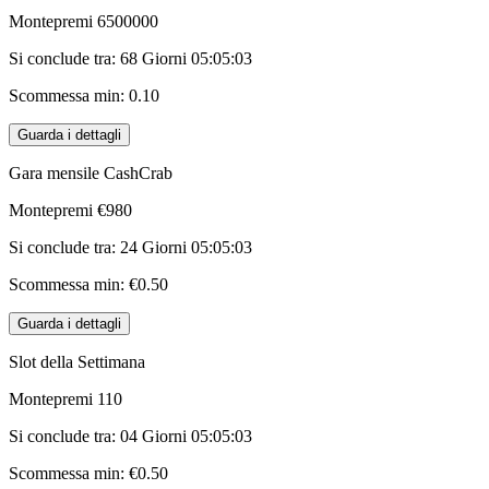
Montepremi
6500000
Si conclude tra:
68 Giorni 05:05:03
Scommessa min:
0.10
Guarda i dettagli
Gara mensile CashCrab
Montepremi
€980
Si conclude tra:
24 Giorni 05:05:03
Scommessa min:
€0.50
Guarda i dettagli
Slot della Settimana
Montepremi
110
Si conclude tra:
04 Giorni 05:05:03
Scommessa min:
€0.50