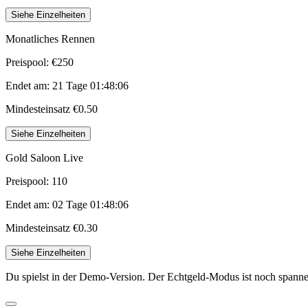
Siehe Einzelheiten
Monatliches Rennen
Preispool:
€250
Endet am:
21 Tage 01:48:06
Mindesteinsatz
€0.50
Siehe Einzelheiten
Gold Saloon Live
Preispool:
110
Endet am:
02 Tage 01:48:06
Mindesteinsatz
€0.30
Siehe Einzelheiten
Du spielst in der Demo-Version. Der Echtgeld-Modus ist noch spanne