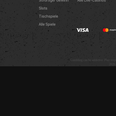
Sofortiger Gewinn
Alle Live-Casinos
Slots
Tischspiele
Alle Spiele
Gambling can be addictive. Play resp
2026 