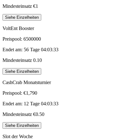
Mindesteinsatz
€1
Siehe Einzelheiten
VoltEnt Booster
Preispool:
6500000
Endet am:
56 Tage 04:03:33
Mindesteinsatz
0.10
Siehe Einzelheiten
CashCrab Monatsturnier
Preispool:
€1,790
Endet am:
12 Tage 04:03:33
Mindesteinsatz
€0.50
Siehe Einzelheiten
Slot der Woche