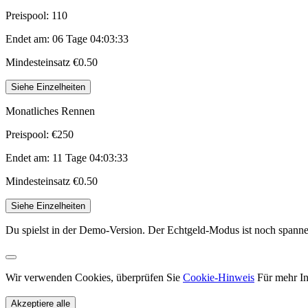
Preispool:
110
Endet am:
06 Tage 04:03:33
Mindesteinsatz
€0.50
Siehe Einzelheiten
Monatliches Rennen
Preispool:
€250
Endet am:
11 Tage 04:03:33
Mindesteinsatz
€0.50
Siehe Einzelheiten
Du spielst in der Demo-Version. Der Echtgeld-Modus ist noch spanne
Wir verwenden Cookies, überprüfen Sie
Cookie-Hinweis
Für mehr In
Akzeptiere alle