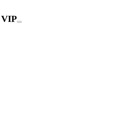
k VIP