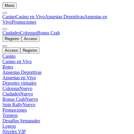
Menú
Casino
Casino en Vivo
Apuestas Deportivas
Apuestas en
Vivo
Promociones
Ciudades
Colossus
Bonus Crab
Registro
Acceso
Acceso
Registro
Casino
Casino en Vivo
Botes
Apuestas Deportivas
Apuestas en Vivo
Deportes virtuales
Colossus
Nuevo
Ciudades
Nuevo
Bonus Crab
Nuevo
Spin Rally
Nuevo
Promociones
Torneos
Desafíos Semanales
Logros
Niveles VIP