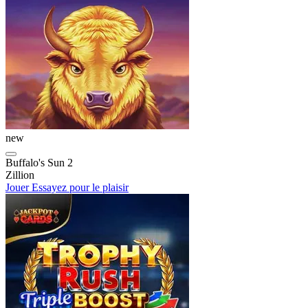
new
Buffalo's Sun 2
Zillion
Jouer
Essayez pour le plaisir