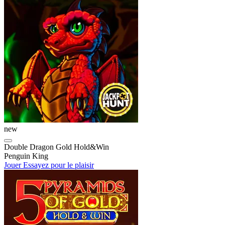
new
Double Dragon Gold Hold&Win
Penguin King
Jouer
Essayez pour le plaisir