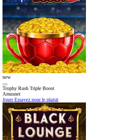
new
Trophy Rush Triple Boost
Amusnet
Jouer
Essayez pour le plaisir