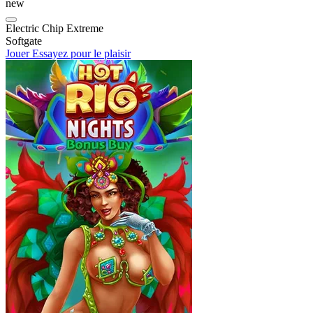
new
Electric Chip Extreme
Softgate
Jouer
Essayez pour le plaisir