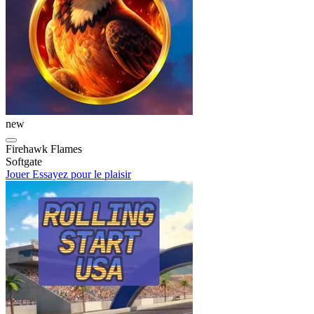
new
Firehawk Flames
Softgate
Jouer
Essayez pour le plaisir