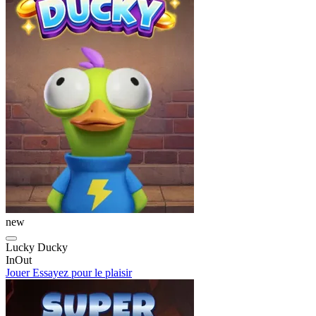
new
Lucky Ducky
InOut
Jouer
Essayez pour le plaisir