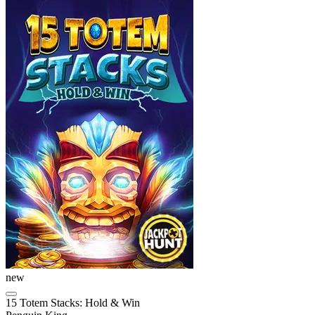
new
15 Totem Stacks: Hold & Win