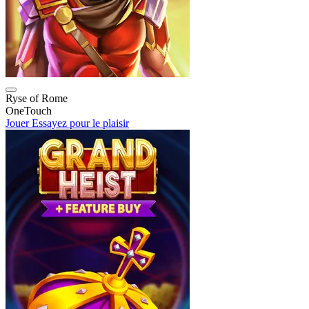
Ryse of Rome
OneTouch
Jouer
Essayez pour le plaisir