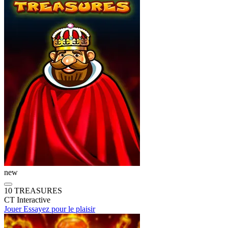
new
10 TREASURES
CT Interactive
Jouer
Essayez pour le plaisir