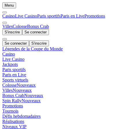
Menu
Casino
Live Casino
Paris sportifs
Paris en Live
Promotions
Villes
Colosse
Bonus Crab
S'inscrire
Se connecter
Se connecter
S'inscrire
Légendes de la Coupe du Monde
Casino
Live Casino
Jackpots
Paris sportifs
Paris en Live
Sports virtuels
Colosse
Nouveaux
Villes
Nouveaux
Bonus Crab
Nouveaux
Spin Rally
Nouveaux
Promotions
Tournois
Défis hebdomadaires
Réalisations
Niveaux VIP