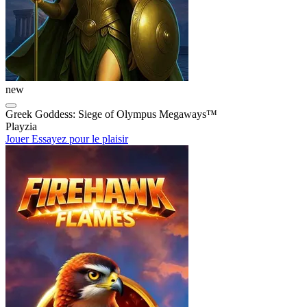
new
Greek Goddess: Siege of Olympus Megaways™
Playzia
Jouer
Essayez pour le plaisir