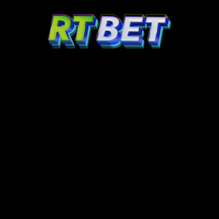
Italiano
Live Chat
LIVE
JACKPOT
SPORT
nò Live
Hot Jackpot
Sportsbook
oon
Lucky Jackpot
Scommesse Live
Nuovi jackpot
Promozioni
k
Tutti i jackpot
Tennis
hows
Jackpot
Ping-pong
 & Dadi
Daily Jackpot
Basket
Hockey su ghiacc
Casinò Live
Football
Baseball
Sport virtuali
Mostra altro