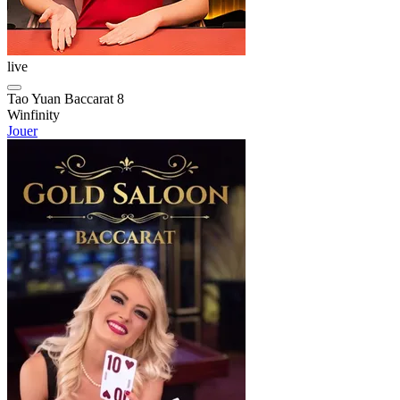
live
Tao Yuan Baccarat 8
Winfinity
Jouer