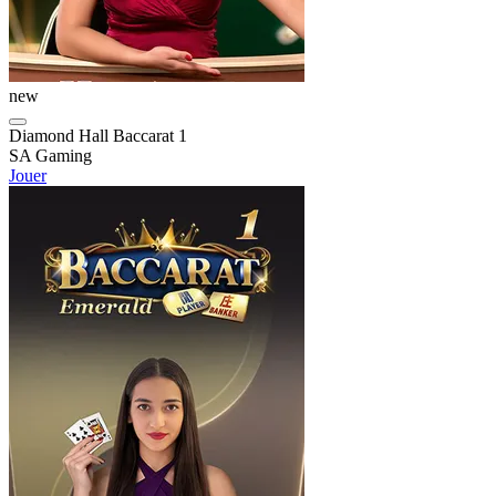
new
Diamond Hall Baccarat 1
SA Gaming
Jouer