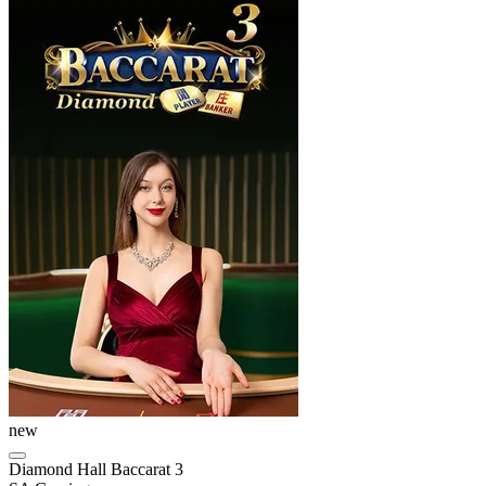
new
Diamond Hall Baccarat 3