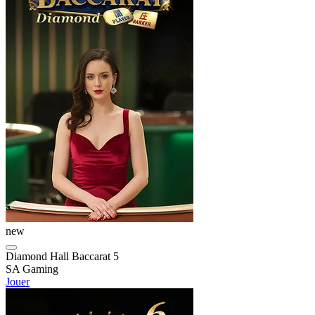
new
Diamond Hall Baccarat 5
SA Gaming
Jouer