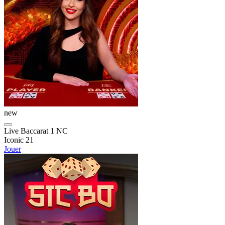
new
Live Baccarat 1 NC
Iconic 21
Jouer