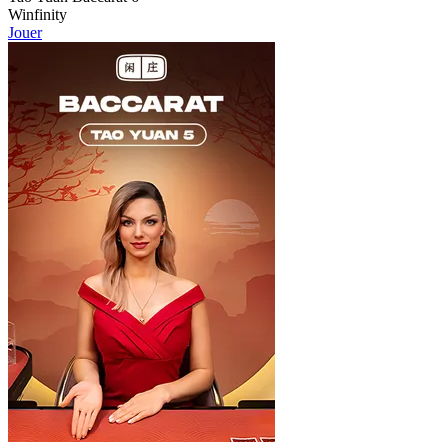
Winfinity
Jouer