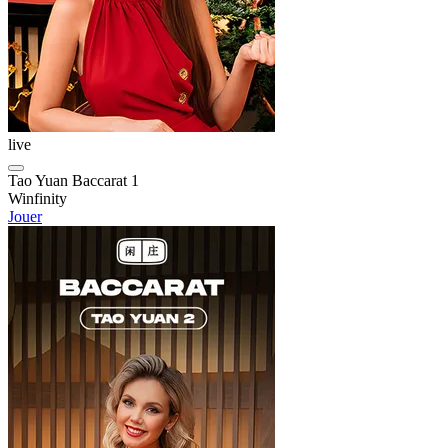
live
Tao Yuan Baccarat 1
Winfinity
Jouer