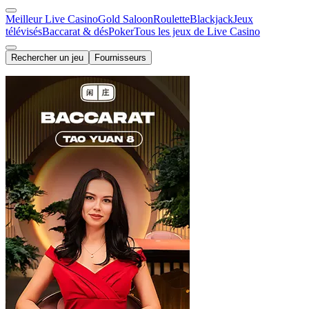
Meilleur Live Casino
Gold Saloon
Roulette
Blackjack
Jeux
télévisés
Baccarat & dés
Poker
Tous les jeux de Live Casino
Rechercher un jeu
Fournisseurs