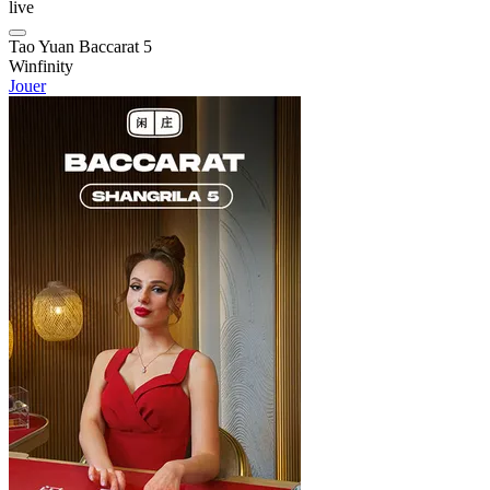
live
Tao Yuan Baccarat 5
Winfinity
Jouer