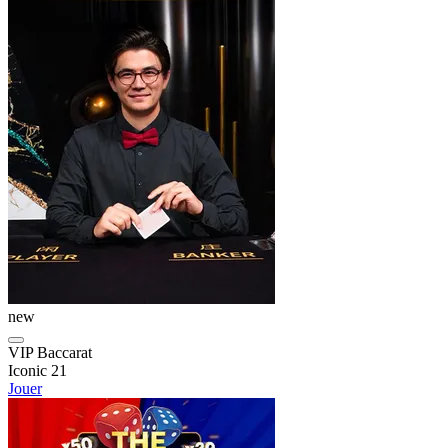
new
VIP Baccarat
Iconic 21
Jouer