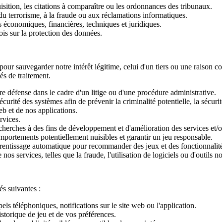
isition, les citations à comparaître ou les ordonnances des tribunaux.
 du terrorisme, à la fraude ou aux réclamations informatiques.
s économiques, financières, techniques et juridiques.
is sur la protection des données.
our sauvegarder notre intérêt légitime, celui d'un tiers ou une raison co
és de traitement.
tre défense dans le cadre d'un litige ou d'une procédure administrative.
ité des systèmes afin de prévenir la criminalité potentielle, la sécurité d
eb et de nos applications.
rvices.
herches à des fins de développement et d'amélioration des services et/o
omportements potentiellement nuisibles et garantir un jeu responsable.
rentissage automatique pour recommander des jeux et des fonctionnalité
 nos services, telles que la fraude, l'utilisation de logiciels ou d'outils
s suivantes :
s téléphoniques, notifications sur le site web ou l'application.
istorique de jeu et de vos préférences.