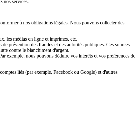
ez nos services.
conformer à nos obligations légales. Nous pouvons collecter des
x, les médias en ligne et imprimés, etc.
es de prévention des fraudes et des autorités publiques. Ces sources
 lutte contre le blanchiment d'argent.
Par exemple, nous pouvons déduire vos intérêts et vos préférences de
s comptes liés (par exemple, Facebook ou Google) et d'autres