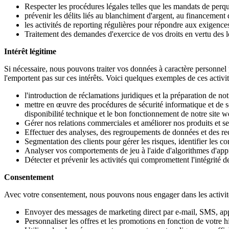
Respecter les procédures légales telles que les mandats de perqu
prévenir les délits liés au blanchiment d'argent, au financement
les activités de reporting régulières pour répondre aux exigence
Traitement des demandes d'exercice de vos droits en vertu des lo
Intérêt légitime
Si nécessaire, nous pouvons traiter vos données à caractère personnel p
l'emportent pas sur ces intérêts. Voici quelques exemples de ces activit
l'introduction de réclamations juridiques et la préparation de no
mettre en œuvre des procédures de sécurité informatique et de sécur
disponibilité technique et le bon fonctionnement de notre site w
Gérer nos relations commerciales et améliorer nos produits et se
Effectuer des analyses, des regroupements de données et des rec
Segmentation des clients pour gérer les risques, identifier les c
Analyser vos comportements de jeu à l'aide d'algorithmes d'app
Détecter et prévenir les activités qui compromettent l'intégrité de
Consentement
Avec votre consentement, nous pouvons nous engager dans les activité
Envoyer des messages de marketing direct par e-mail, SMS, appel
Personnaliser les offres et les promotions en fonction de votre h