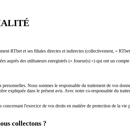
IALITÉ
ent RTbet et ses filiales directes et indirectes (collectivement, « RTbet
es auprès des utilisateurs enregistrés (« Joueur(s) ») qui ont un compte 
es personnelles. Nous sommes le responsable du traitement de vos donnée
ère expliquée dans le présent avis. Avec notre co-responsable du traitem
 concernant l'exercice de vos droits en matière de protection de la vie 
ous collectons ?