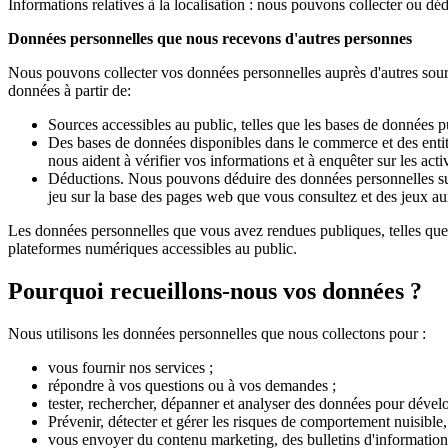
Informations relatives à la localisation : nous pouvons collecter ou déd
Données personnelles que nous recevons d'autres personnes
Nous pouvons collecter vos données personnelles auprès d'autres sourc
données à partir de:
Sources accessibles au public, telles que les bases de données p
Des bases de données disponibles dans le commerce et des entités
nous aident à vérifier vos informations et à enquêter sur les acti
Déductions. Nous pouvons déduire des données personnelles supp
jeu sur la base des pages web que vous consultez et des jeux a
Les données personnelles que vous avez rendues publiques, telles que 
plateformes numériques accessibles au public.
Pourquoi recueillons-nous vos données ?
Nous utilisons les données personnelles que nous collectons pour :
vous fournir nos services ;
répondre à vos questions ou à vos demandes ;
tester, rechercher, dépanner et analyser des données pour dévelo
Prévenir, détecter et gérer les risques de comportement nuisible, d
vous envoyer du contenu marketing, des bulletins d'information 