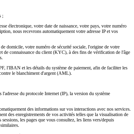
 ;
sse électronique, votre date de naissance, votre pays, votre numéro
cription, nous recevrons automatiquement votre adresse IP et vos
de domicile, votre numéro de sécurité sociale, l'origine de votre
et de connaissance du client (KYC), à des fins de vérification de l'âge
s.
, l'IBAN et les détails du système de paiement, afin de faciliter les
e contre le blanchiment d'argent (AML).
s l'adresse du protocole Internet (IP), la version du système
tomatiquement des informations sur vos interactions avec nos services.
t des enregistrements de vos activités telles que la visualisation de
os sessions, les pages que vous consultez, les liens vers/depuis
similaires.