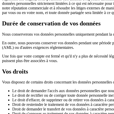
données personnelles strictement limitées à ce qui est nécessaire pour 
notre réputation commerciale et à résoudre les litiges externes de man
par vous ou en votre nom, et toute donnée partagée sera limitée à ce qui
Durée de conservation de vos données
Nous conserverons vos données personnelles uniquement pendant la duré
En outre, nous pouvons conserver vos données pendant une période plus l
(AML) ou d'autres exigences réglementaires.
Une fois que votre compte est fermé et qu'il n'y a plus de nécessité l
puissent plus être associées à vous.
Vos droits
Vous disposez de certains droits concernant les données personnelles q
Le droit de demander l'accès aux données personnelles que nous d
Le droit de rectifier ou de corriger toute donnée personnelle i
Le droit d'effacer, de supprimer ou de retirer vos données à cara
Droit de restreindre le traitement de vos données à caractère pe
Droit de demander le transfert de vos données à caractère person
Droit de s'opposer au traitement de vos données à caractère person