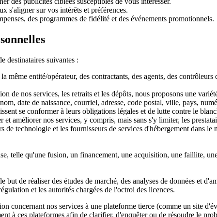
er des publicités ciblées susceptibles de vous intéresser.
x s'aligner sur vos intérêts et préférences.
compenses, des programmes de fidélité et des événements promotionnels.
sonnelles
 destinataires suivantes :
 même entité/opérateur, des contractants, des agents, des contrôleurs con
isation de nos services, les retraits et les dépôts, nous proposons une va
 nom, date de naissance, courriel, adresse, code postal, ville, pays, 
sent se conformer à leurs obligations légales et de lutte contre le blan
r et améliorer nos services, y compris, mais sans s'y limiter, les prestatai
urs de technologie et les fournisseurs de services d'hébergement dans le 
se, telle qu'une fusion, un financement, une acquisition, une faillite, un
e but de réaliser des études de marché, des analyses de données et d'amé
régulation et les autorités chargées de l'octroi des licences.
ion concernant nos services à une plateforme tierce (comme un site d'é
ment à ces plateformes afin de clarifier, d'enquêter ou de résoudre le p