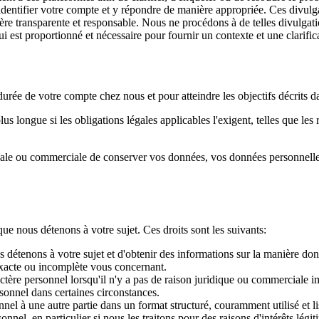
identifier votre compte et y répondre de manière appropriée. Ces divulgat
ière transparente et responsable. Nous ne procédons à de telles divulga
 est proportionné et nécessaire pour fournir un contexte et une clarifica
e de votre compte chez nous et pour atteindre les objectifs décrits dans
ongue si les obligations légales applicables l'exigent, telles que les r
égale ou commerciale de conserver vos données, vos données personnelles
ue nous détenons à votre sujet. Ces droits sont les suivants:
étenons à votre sujet et d'obtenir des informations sur la manière dont
nexacte ou incomplète vous concernant.
ctère personnel lorsqu'il n'y a pas de raison juridique ou commerciale im
rsonnel dans certaines circonstances.
nel à une autre partie dans un format structuré, couramment utilisé et l
nel, en particulier si nous les traitons pour des raisons d'intérêts légit