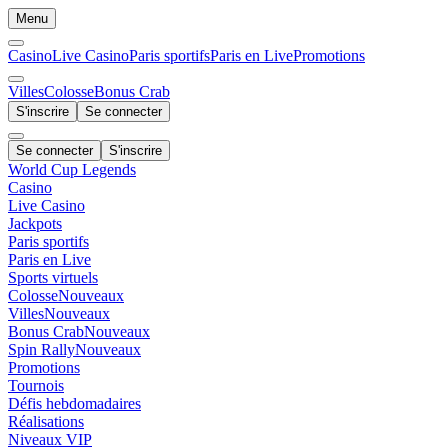
Menu
Casino
Live Casino
Paris sportifs
Paris en Live
Promotions
Villes
Colosse
Bonus Crab
S'inscrire
Se connecter
Se connecter
S'inscrire
World Cup Legends
Casino
Live Casino
Jackpots
Paris sportifs
Paris en Live
Sports virtuels
Colosse
Nouveaux
Villes
Nouveaux
Bonus Crab
Nouveaux
Spin Rally
Nouveaux
Promotions
Tournois
Défis hebdomadaires
Réalisations
Niveaux VIP