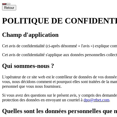
Retour
POLITIQUE DE CONFIDENT
Champ d'application
Cet avis de confidentialité (ci-après dénommé « l'avis ») explique comm
Cet avis de confidentialité s'applique aux données personnelles collecté
Qui sommes-nous ?
L'opérateur de ce site web est le contrôleur de données de vos donné
vous, nous décidons comment et pourquoi elles sont traitées de la mani
personnel que vous nous fournissez.
Si vous avez des questions sur le présent avis, y compris des demandes
protection des données en envoyant un courriel à
dpo@rtbet.com
.
Quelles sont les données personnelles que n