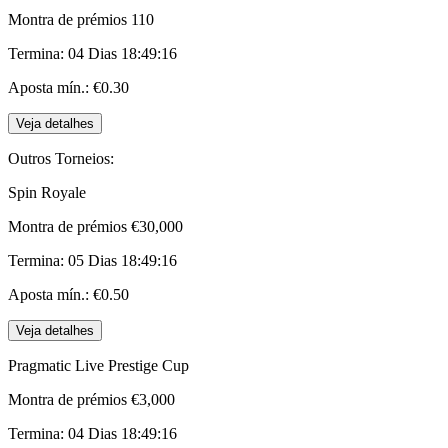
Montra de prémios
110
Termina:
04 Dias 18:49:16
Aposta mín.:
€0.30
Veja detalhes
Outros Torneios:
Spin Royale
Montra de prémios
€30,000
Termina:
05 Dias 18:49:16
Aposta mín.:
€0.50
Veja detalhes
Pragmatic Live Prestige Cup
Montra de prémios
€3,000
Termina:
04 Dias 18:49:16