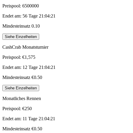
Preispool:
6500000
Endet am:
56 Tage 21:04:21
Mindesteinsatz
0.10
Siehe Einzelheiten
CashCrab Monatsturnier
Preispool:
€1,575
Endet am:
12 Tage 21:04:21
Mindesteinsatz
€0.50
Siehe Einzelheiten
Monatliches Rennen
Preispool:
€250
Endet am:
11 Tage 21:04:21
Mindesteinsatz
€0.50