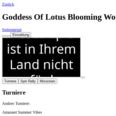
Zurück
Goddess Of Lotus Blooming Wo
Spinomenal
Einzahlung
Turniere
Spin Rally
Missionen
Turniere
Andere Turniere:
Amusnet Summer Vibes