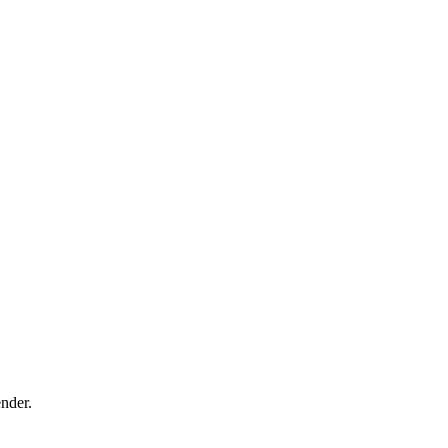
nder.